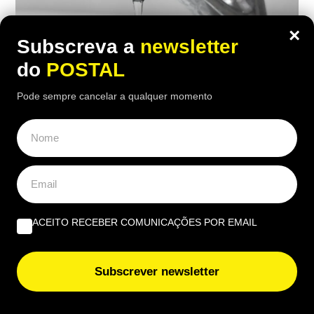
×
Subscreva a
newsletter
do
POSTAL
Pode sempre cancelar a qualquer momento
NACIONAL
Milhares sem água: vai haver cortes de
água prolongados em Portugal e há um
concelho com interrupção durante 5
dias
ACEITO RECEBER COMUNICAÇÕES POR EMAIL
18:30 7 Agosto, 2026
|
Rubén Gonçalves
Subscrever newsletter
Vários concelhos já têm cortes de água
confirmados para a semana de 10 a 16 de agosto,
com interrupções que podem durar várias horas