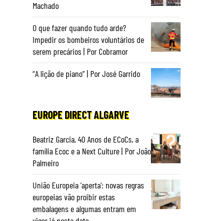
Machado
O que fazer quando tudo arde?
Impedir os bombeiros voluntários de
serem precários | Por Cobramor
“A lição de piano” | Por José Garrido
EUROPE DIRECT ALGARVE
Beatriz Garcia, 40 Anos de ECoCs, a
família Ecoc e a Next Culture | Por João
Palmeiro
União Europeia ‘aperta’: novas regras
europeias vão proibir estas
embalagens e algumas entram em
vigor já nesta data