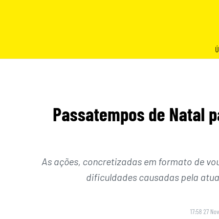
Skip
to
content
Ú
Passatempos de Natal pa
As ações, concretizadas em formato de vou
dificuldades causadas pela atu
17:58 27 No