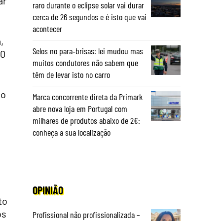
ar
raro durante o eclipse solar vai durar
cerca de 26 segundos e é isto que vai
acontecer
,
Selos no para‑brisas: lei mudou mas
50
muitos condutores não sabem que
têm de levar isto no carro
no
Marca concorrente direta da Primark
abre nova loja em Portugal com
milhares de produtos abaixo de 2€:
conheça a sua localização
OPINIÃO
to
os
Profissional não profissionalizada –