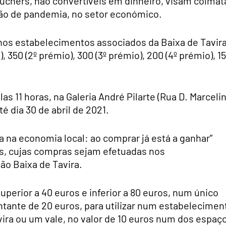
uchers, não convertíveis em dinheiro, visam colmat
ção de pandemia, no setor económico.
os estabelecimentos associados da Baixa de Tavira
, 350 (2º prémio), 300 (3º prémio), 200 (4º prémio), 1
.
elas 11 horas, na Galeria André Pilarte (Rua D. Marceli
é dia 30 de abril de 2021.
 na economia local: ao comprar já está a ganhar”
es, cujas compras sejam efetuadas nos
o Baixa de Tavira.
uperior a 40 euros e inferior a 80 euros, num único
ntante de 20 euros, para utilizar num estabelecimen
ira ou um vale, no valor de 10 euros num dos espaç