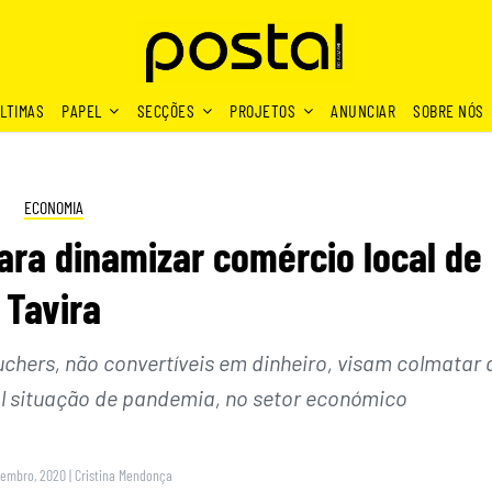
LTIMAS
PAPEL
SECÇÕES
PROJETOS
ANUNCIAR
SOBRE NÓS
ECONOMIA
ra dinamizar comércio local de
Tavira
chers, não convertíveis em dinheiro, visam colmatar 
al situação de pandemia, no setor económico
vembro, 2020
|
Cristina Mendonça