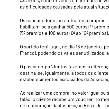
As ações, concretizadas em formato de vo
as dificuldades causadas pela atual situa
Os consumidores ao efetuarem compras, n
habilitam-se a ganhar 500 euros (1º prémio)
(5º prémio), e 100 euros (6º ao 10º prémios)
O sorteio terá lugar, no dia 18 de janeiro, p
Franco), podendo os vales ser utilizados, at
O passatempo “Juntos fazemos a diferença
destina-se, igualmente, a todos os client
estabelecimentos associados da Associaçã
Ao realizar uma compra, no valor igual ou s
talão, o cliente recebe um voucher, no mo
de restauração da Associação Baixa de Tav