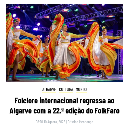
ALGARVE
,
CULTURA
,
MUNDO
Folclore internacional regressa ao
Algarve com a 22.ª edição do FolkFaro
08:10 10 Agosto, 2026
|
Cristina Mendonça