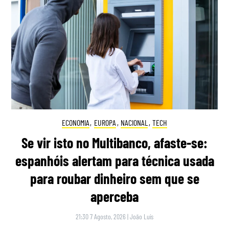
ECONOMIA
,
EUROPA
,
NACIONAL
,
TECH
Se vir isto no Multibanco, afaste-se:
espanhóis alertam para técnica usada
para roubar dinheiro sem que se
aperceba
21:30 7 Agosto, 2026
|
João Luís