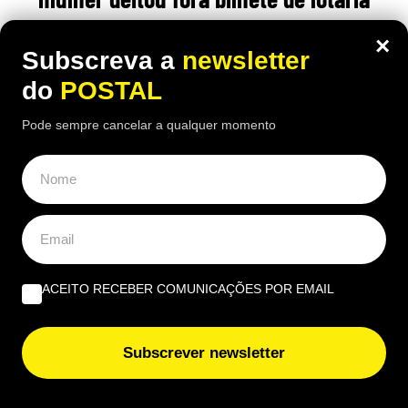
premiado com um milhão de euros mas
×
Subscreva a
newsletter
recuperou-o do camião do lixo
do
POSTAL
12:10 6 Agosto, 2026
|
João Luís
Pode sempre cancelar a qualquer momento
Um aviso levou a mulher italiana a pensar que não
tinha sido premiada. Quando descobriu o erro, o
bilhete já seguia entre toneladas de lixo
ACEITO RECEBER COMUNICAÇÕES POR EMAIL
Subscrever newsletter