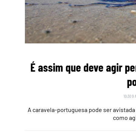
É assim que deve agir pe
p
10:30 9 
A caravela-portuguesa pode ser avistada 
como agi