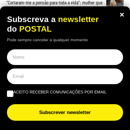
“Cortaram-me a pensão para toda a vida”: mulher que
trabalhou mais de 46 anos e que se reformou aos 63
×
porque “não aguentava mais” considera corte na
Subscreva a
newsletter
pensão “injusto”
do
POSTAL
Pode sempre cancelar a qualquer momento
OPINIÃO
Do amor ao ódio vai apenas um passo | Por Henrique
Dias Freire
ACEITO RECEBER COMUNICAÇÕES POR EMAIL
Albufeira, trânsito, ruído e equilíbrio | Por António
Nóbrega
Subscrever newsletter
Governantes no Algarve: de reino a região transnacional
| Por Virgílio Machado