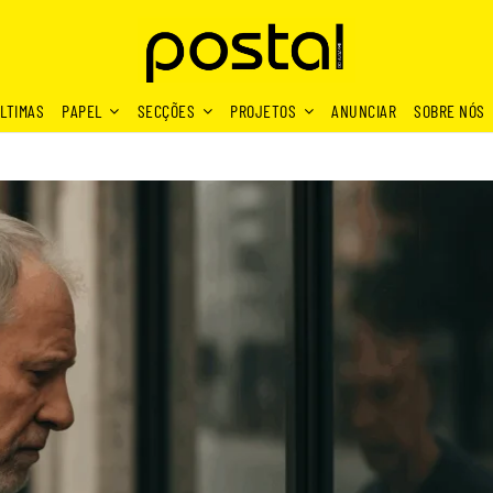
LTIMAS
PAPEL
SECÇÕES
PROJETOS
ANUNCIAR
SOBRE NÓS