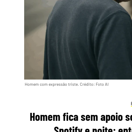
Homem com expressão triste. Crédito: Foto AI
Homem fica sem apoio so
Spotify e noite: en