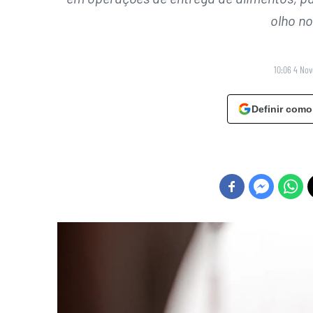
olho no
10:06 4 No
Definir como