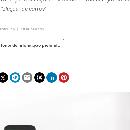
 “aluguer de carros”
vembro, 2021
|
Cristina Mendonça
 fonte de informação preferida