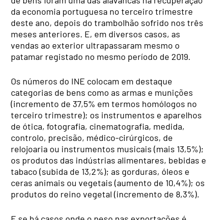
de bens foram uma das alavancas na recuperação
da economia portuguesa no terceiro trimestre
deste ano, depois do trambolhão sofrido nos três
meses anteriores. E, em diversos casos, as
vendas ao exterior ultrapassaram mesmo o
patamar registado no mesmo período de 2019.
Os números do INE colocam em destaque
categorias de bens como as armas e munições
(incremento de 37,5% em termos homólogos no
terceiro trimestre); os instrumentos e aparelhos
de ótica, fotografia, cinematografia, medida,
controlo, precisão, médico-cirúrgicos, de
relojoaria ou instrumentos musicais (mais 13,5%);
os produtos das indústrias alimentares, bebidas e
tabaco (subida de 13,2%); as gorduras, óleos e
ceras animais ou vegetais (aumento de 10,4%); os
produtos do reino vegetal (incremento de 8,3%).
E se há casos onde o peso nas exportações é