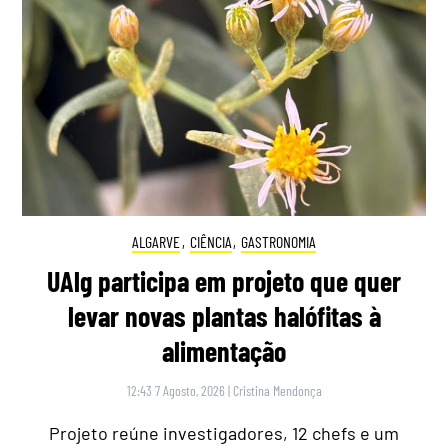
ALGARVE
,
CIÊNCIA
,
GASTRONOMIA
UAlg participa em projeto que quer
levar novas plantas halófitas à
alimentação
12:43 7 Agosto, 2026
|
Cristina Mendonça
Projeto reúne investigadores, 12 chefs e um