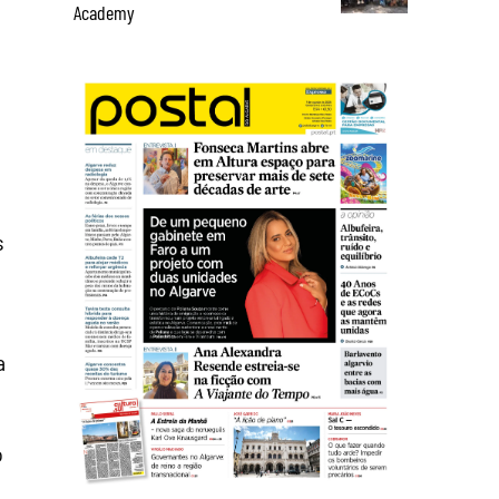
Academy
a
s
a
o