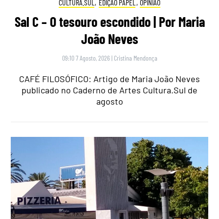
CULTURA.SUL
,
EDIÇÃO PAPEL
,
OPINIÃO
Sal C – O tesouro escondido | Por Maria
João Neves
09:10 7 Agosto, 2026
|
Cristina Mendonça
CAFÉ FILOSÓFICO: Artigo de Maria João Neves
publicado no Caderno de Artes Cultura.Sul de
agosto