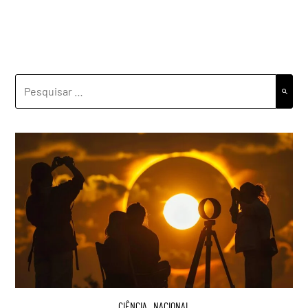
PESQUISAR
POR:
CIÊNCIA
,
NACIONAL