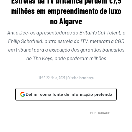
Estrelas da TV britânica perdem €7,5
milhões em empreendimento de luxo
no Algarve
Ant e Dec, os apresentadores do Britain’s Got Talent, e
Philip Schofield, outra estrela da ITV, meteram a CGD
em tribunal para a execução das garantias bancárias
no The Keys, onde perderam milhões
11:49 22 Maio, 2021
|
Cristina Mendonça
Definir como fonte de informação preferida