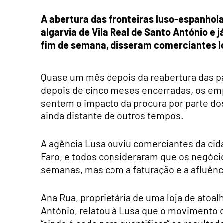
A abertura das fronteiras luso-espanhola
algarvia de Vila Real de Santo António e
fim de semana, disseram comerciantes lo
Quase um mês depois da reabertura das p
depois de cinco meses encerradas, os emp
sentem o impacto da procura por parte dos
ainda distante de outros tempos.
A agência Lusa ouviu comerciantes da cidad
Faro, e todos consideraram que os negóci
semanas, mas com a faturação e a afluênci
Ana Rua, proprietária de uma loja de atoal
António, relatou à Lusa que o movimento de
“ainda é cedo para quantificar” os result