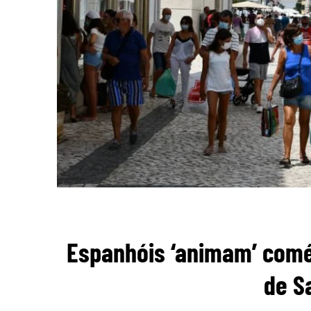
Espanhóis ‘animam’ comér
de S