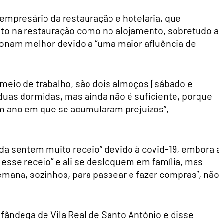
mpresário da restauração e hotelaria, que
nto na restauração como no alojamento, sobretudo 
onam melhor devido a “uma maior afluência de
 meio de trabalho, são dois almoços [sábado e
duas dormidas, mas ainda não é suficiente, porque
m ano em que se acumularam prejuízos”,
nda sentem muito receio” devido à covid-19, embora 
sse receio” e ali se desloquem em família, mas
semana, sozinhos, para passear e fazer compras”, não
fândega de Vila Real de Santo António e disse