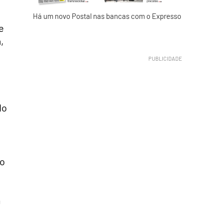
Há um novo Postal nas bancas com o Expresso
e
,
do
do
m