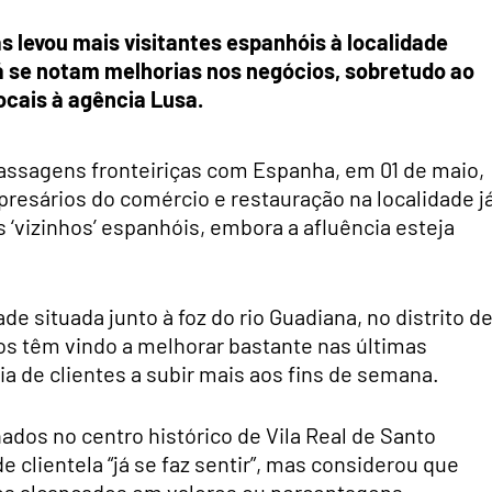
s levou mais visitantes espanhóis à localidade
 já se notam melhorias nos negócios, sobretudo ao
cais à agência Lusa.
assagens fronteiriças com Espanha, em 01 de maio,
resários do comércio e restauração na localidade j
 ‘vizinhos’ espanhóis, embora a afluência esteja
e situada junto à foz do rio Guadiana, no distrito d
os têm vindo a melhorar bastante nas últimas
a de clientes a subir mais aos fins de semana.
hados no centro histórico de Vila Real de Santo
 clientela “já se faz sentir”, mas considerou que
ados alcançados em valores ou percentagens.