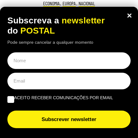
ECONOMIA
,
EUROPA
,
NACIONAL
Mulher obrigada a devolver 18.123€ à
×
Subscreva a
newsletter
Segurança Social por receber pensão
do
POSTAL
social de velhice e de viuvez em
Pode sempre cancelar a qualquer momento
simultâneo: tribunal analisou o caso
21:30 5 Agosto, 2026
|
Gonçalo Viegas
Uma viúva espanhola deve devolver mais de
18.000€ à Segurança Social do mesmo país, por ter
acumulado pensão de viuvez e pensão social de
velhice durante quatro anos
ACEITO RECEBER COMUNICAÇÕES POR EMAIL
Subscrever newsletter