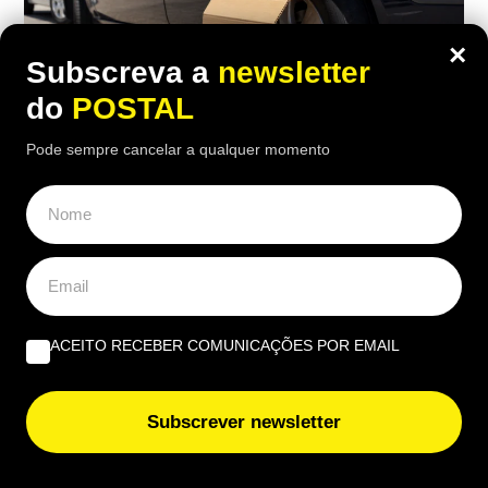
×
Subscreva a
newsletter
do
POSTAL
Pode sempre cancelar a qualquer momento
AUTO
Viu um carro estacionado com cartão
nas rodas? Este é o motivo (e não tem
a ver com animais)
ACEITO RECEBER COMUNICAÇÕES POR EMAIL
15:50 4 Agosto, 2026
|
Rubén Gonçalves
Muitos condutores colocam pedaços de cartão
Subscrever newsletter
junto às rodas dos carros estacionados ao sol