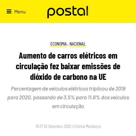
Skip
to
Menu
content
ECONOMIA
,
NACIONAL
Aumento de carros elétricos em
circulação fez baixar emissões de
dióxido de carbono na UE
Percentagem de veículos elétricos triplicou de 2019
para 2020, passando de 3,5% para 11,6% dos veículos
em circulação
18:37 26 Setembro, 2022
|
Cristina Mendonça