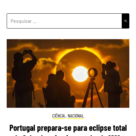
PESQUISAR
POR:
CIÊNCIA
,
NACIONAL
Portugal prepara-se para eclipse total