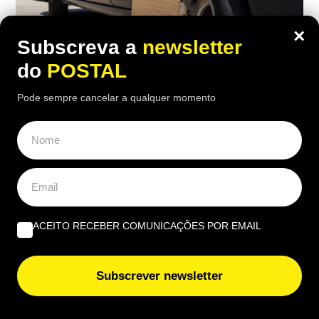
×
Subscreva a
newsletter
do
POSTAL
Pode sempre cancelar a qualquer momento
AUTO
Viu um carro estacionado com cartão
nas rodas? Este é o motivo (e não tem
a ver com animais)
ACEITO RECEBER COMUNICAÇÕES POR EMAIL
15:50 4 Agosto, 2026
|
Rubén Gonçalves
Muitos condutores colocam pedaços de cartão
Subscrever newsletter
junto às rodas dos carros estacionados ao sol