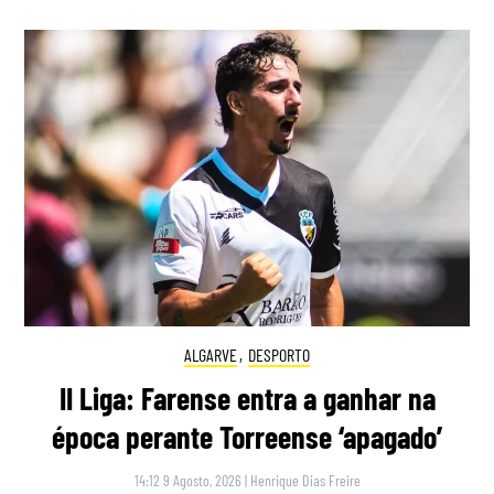
ALGARVE
,
DESPORTO
II Liga: Farense entra a ganhar na
época perante Torreense ‘apagado’
14:12 9 Agosto, 2026
|
Henrique Dias Freire