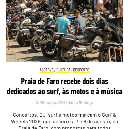
ALGARVE
,
CULTURA
,
DESPORTO
Praia de Faro recebe dois dias
dedicados ao surf, às motos e à música
07:00 6 Agosto, 2026
|
Cristina Mendonça
Concertos, DJ, surf e motos marcam o Surf &
Wheels 2026, que decorre a 7 e 8 de agosto, na
Praia de Faro, com propostas para todos