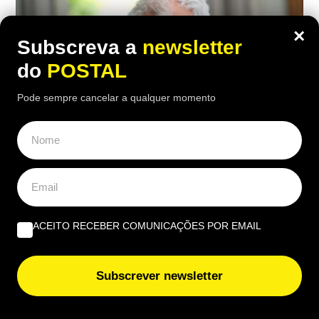
×
Subscreva a
newsletter
do
POSTAL
Pode sempre cancelar a qualquer momento
ECONOMIA
,
EUROPA
ACEITO RECEBER COMUNICAÇÕES POR EMAIL
Carpinteiro reformado de 91 anos com
incapacidade vê Segurança Social
Subscrever newsletter
recusar-lhe subida da pensão de 850€
para 1.547€: caso foi ‘parar’ a tribunal