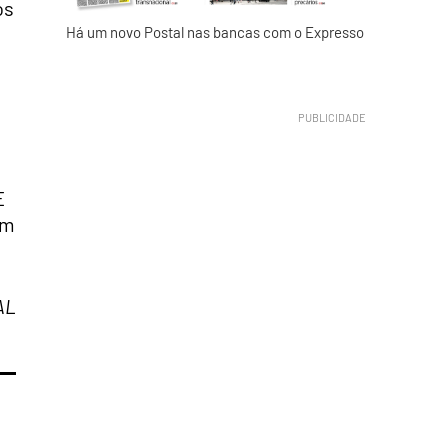
os
Há um novo Postal nas bancas com o Expresso
E
um
AL