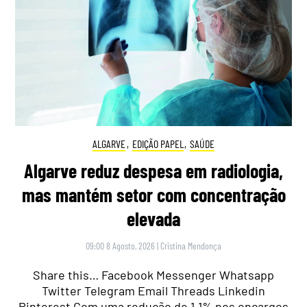
ALGARVE
,
EDIÇÃO PAPEL
,
SAÚDE
Algarve reduz despesa em radiologia,
mas mantém setor com concentração
elevada
09:00 8 Agosto, 2026
|
Cristina Mendonça
Share this… Facebook Messenger Whatsapp
Twitter Telegram Email Threads Linkedin
Pinterest Com uma redução de 1,1% nos encargos