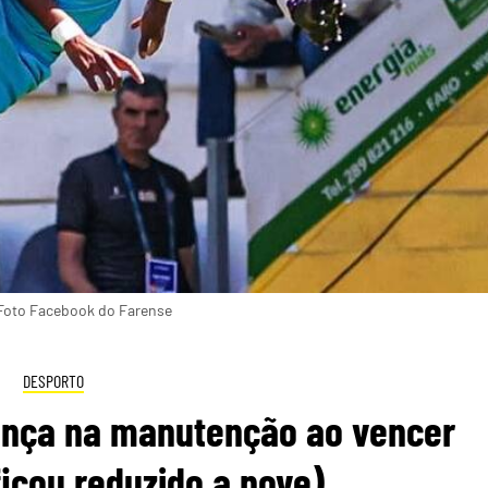
 Foto Facebook do Farense
DESPORTO
nça na manutenção ao vencer
icou reduzido a nove)