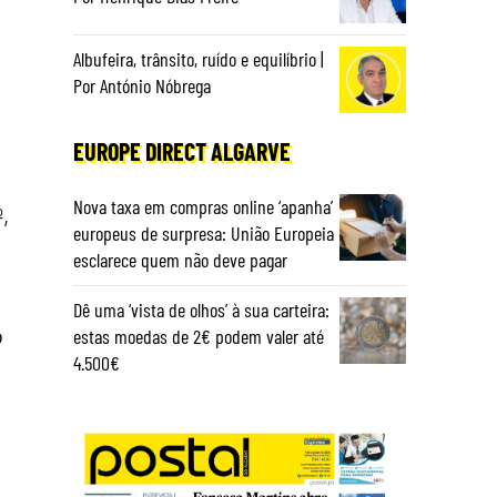
Albufeira, trânsito, ruído e equilíbrio |
Por António Nóbrega
EUROPE DIRECT ALGARVE
Nova taxa em compras online ‘apanha’
,
europeus de surpresa: União Europeia
esclarece quem não deve pagar
Dê uma ‘vista de olhos’ à sua carteira:
o
estas moedas de 2€ podem valer até
4.500€