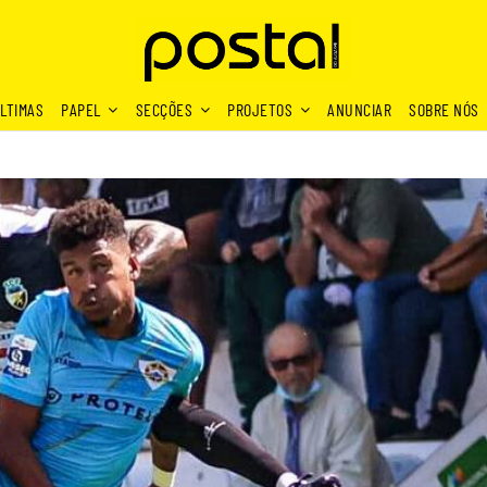
LTIMAS
PAPEL
SECÇÕES
PROJETOS
ANUNCIAR
SOBRE NÓS