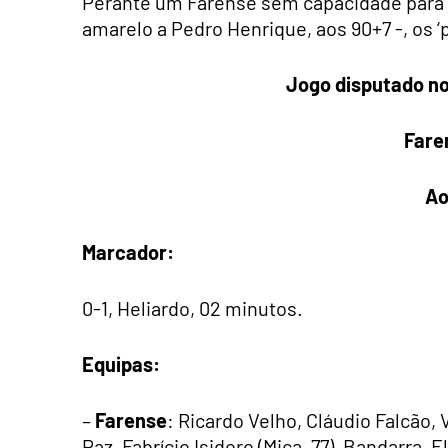
Perante um Farense sem capacidade para ‘
amarelo a Pedro Henrique, aos 90+7 -, os ‘p
Jogo disputado no
Fare
Ao
Marcador:
0-1, Heliardo, 02 minutos.
Equipas:
–
Farense
: Ricardo Velho, Cláudio Falcão,
Paz, Fabrício Isidoro (Mica, 77), Bandarra, 