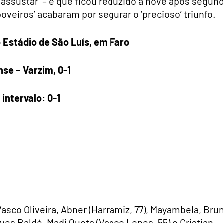
assustar’ – e que ficou reduzido a nove após segun
oveiros’ acabaram por segurar o ‘precioso’ triunfo.
 Estádio de São Luís, em Faro
nse – Varzim, 0-1
 intervalo: 0-1
 Vasco Oliveira, Abner (Harramiz, 77), Mayambela, Bru
Elves Baldé, Madi Queta (Vasco Lopes, 55) e Cristian