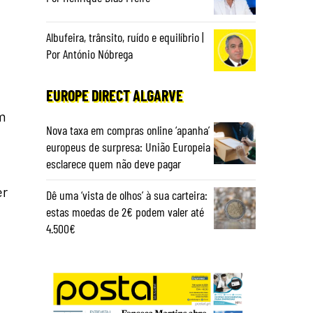
a
Albufeira, trânsito, ruído e equilíbrio |
Por António Nóbrega
EUROPE DIRECT ALGARVE
m
Nova taxa em compras online ‘apanha’
europeus de surpresa: União Europeia
esclarece quem não deve pagar
er
Dê uma ‘vista de olhos’ à sua carteira:
estas moedas de 2€ podem valer até
4.500€