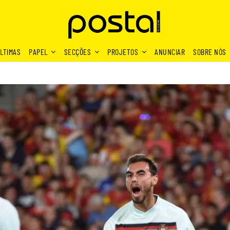
LTIMAS
PAPEL
SECÇÕES
PROJETOS
ANUNCIAR
SOBRE NÓS