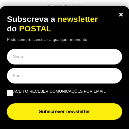
16:40 5 Agosto, 2026
|
João Luís
×
Subscreva a
newsletter
Há uma paragem na Nacional 125 onde uma das
receitas mais conhecidas de frango assado do
do
POSTAL
Algarve continuam a chamar clientes durante o
verão
Pode sempre cancelar a qualquer momento
ÚLTIMAS NOTÍCIAS
Nova taxa em compras online ‘apanha’ europeus de
surpresa: União Europeia esclarece quem não deve
ACEITO RECEBER COMUNICAÇÕES POR EMAIL
pagar
Dê uma ‘vista de olhos’ à sua carteira: estas moedas de
Subscrever newsletter
2€ podem valer até 4.500€