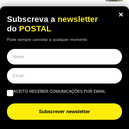
EUROPE DIRECT ALGARVE
×
Subscreva a
newsletter
Beatriz Garcia, 40 Anos de ECoCs, a família Ecoc e a
do
POSTAL
Next Culture | Por João Palmeiro
Pode sempre cancelar a qualquer momento
União Europeia ‘aperta’: novas regras europeias vão
proibir estas embalagens e algumas entram em vigor já
nesta data
ACEITO RECEBER COMUNICAÇÕES POR EMAIL
Subscrever newsletter