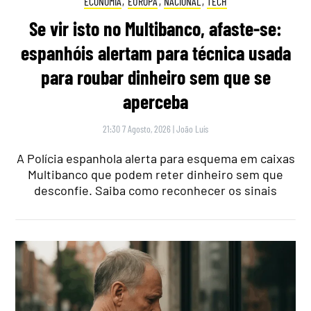
ECONOMIA
,
EUROPA
,
NACIONAL
,
TECH
Se vir isto no Multibanco, afaste-se:
espanhóis alertam para técnica usada
para roubar dinheiro sem que se
aperceba
21:30 7 Agosto, 2026
|
João Luís
A Polícia espanhola alerta para esquema em caixas
Multibanco que podem reter dinheiro sem que
desconfie. Saiba como reconhecer os sinais