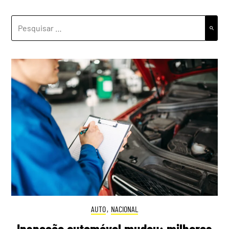
PESQUISAR
POR:
AUTO
,
NACIONAL
Inspeção automóvel mudou: milhares