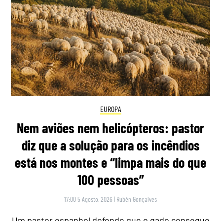
EUROPA
Nem aviões nem helicópteros: pastor
diz que a solução para os incêndios
está nos montes e “limpa mais do que
100 pessoas”
17:00 5 Agosto, 2026
|
Rubén Gonçalves
Um pastor espanhol defende que o gado consegue