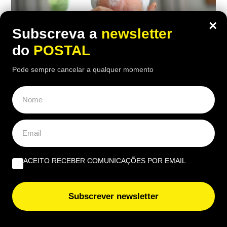
×
Subscreva a
newsletter
do
POSTAL
Pode sempre cancelar a qualquer momento
ECONOMIA
,
EUROPA
Carpinteiro reformado de 91 anos com
ACEITO RECEBER COMUNICAÇÕES POR EMAIL
incapacidade vê Segurança Social
recusar-lhe subida da pensão de 850€
Subscrever newsletter
para 1.547€: caso foi ‘parar’ a tribunal
12:30 7 Agosto, 2026
|
Daniel Fallows