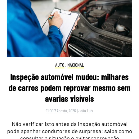
AUTO
,
NACIONAL
Inspeção automóvel mudou: milhares
de carros podem reprovar mesmo sem
avarias visíveis
11:00 7 Agosto, 2026
|
João Luís
Não verificar isto antes da inspeção automóvel
pode apanhar condutores de surpresa: saiba como
consultar a situação e evitar reprovação