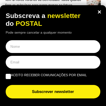
ligar as máquinas para pagar menos na fatura
×
Subscreva a
newsletter
do
POSTAL
Pode sempre cancelar a qualquer momento
OPINIÃO
Quando viver no Algarve se torna um luxo | Por João
Rúben Silva
Um olho no burro, outro no cigano | Por José Figueiredo
Santos
ACEITO RECEBER COMUNICAÇÕES POR EMAIL
Bilhete Postal: Nós, os não fumadores, não vamos para
férias para fumar | Por Eduardo Costa
Subscrever newsletter
EUROPE DIRECT ALGARVE