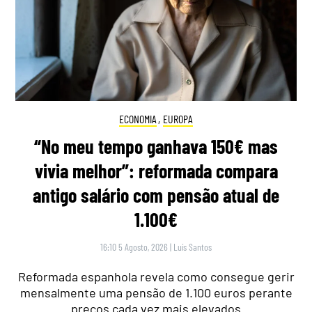
ECONOMIA
,
EUROPA
“No meu tempo ganhava 150€ mas
vivia melhor”: reformada compara
antigo salário com pensão atual de
1.100€
16:10 5 Agosto, 2026
|
Luís Santos
Reformada espanhola revela como consegue gerir
mensalmente uma pensão de 1.100 euros perante
preços cada vez mais elevados