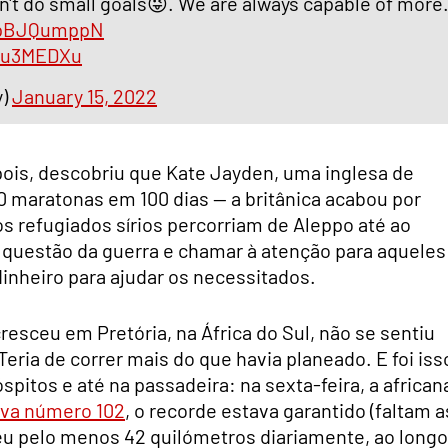
don't do small goals😜. We are always capable of more
/upBJQumppN
N9u3MEDXu
y)
January 15, 2022
ois, descobriu que Kate Jayden, uma inglesa de
0 maratonas em 100 dias — a britânica acabou por
 os refugiados sírios percorriam de Aleppo até ao
 a questão da guerra e chamar à atenção para aqueles
inheiro para ajudar os necessitados.
sceu em Pretória, na África do Sul, não se sentiu
Teria de correr mais do que havia planeado. E foi iss
itos e até na passadeira: na sexta-feira, a african
iva número 102
, o recorde estava garantido (faltam a
reu pelo menos 42 quilómetros diariamente, ao longo