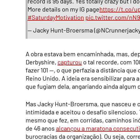
record is 95 days. Yes totally crazy but I 
More details on my IG page
https://t.co
#SaturdayMotivation
pic.twitter.com/n
— Jacky Hunt-Broersma (@NCrunnerjack
A obra estava bem encaminhada, mas, dep
Derbyshire,
capturou
o tal recorde, com 10
fazer 101 —, o que perfazia a distância que
Reino Unido. A ideia era sensibilizar para
que fugiam dela, angariando ainda algum d
Mas Jacky Hunt-Broersma, que nasceu e cre
intimidada e aceitou o desafio silencioso. 
mesmo que fez, em corridas, caminhos inósp
de 46 anos
alcançou a maratona consecut
burocracias da organização). Ou seja, cor