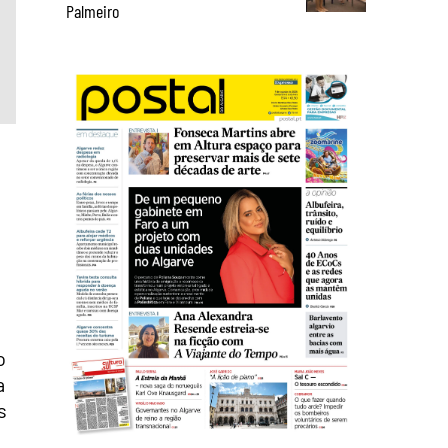
.
Palmeiro
o
a
s