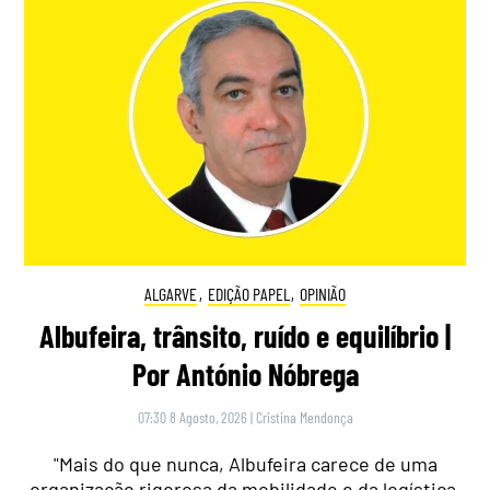
ALGARVE
,
EDIÇÃO PAPEL
,
OPINIÃO
Albufeira, trânsito, ruído e equilíbrio |
Por António Nóbrega
07:30 8 Agosto, 2026
|
Cristina Mendonça
"Mais do que nunca, Albufeira carece de uma
organização rigorosa da mobilidade e da logística,