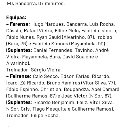
1-0, Bandarra, 07 minutos.
Equipas:
– Farense:
Hugo Marques, Bandarra, Luís Rocha,
Cássio, Rafael Vieira, Filipe Melo, Fabrício Isidoro,
Fábio Nunes, Ryan Gauld (Alvarinho, 87), Irobiso
(Bura, 76) e Fabrício Simões (Mayambela, 90).
(
Suplentes
: Daniel Fernandes, Tavinho, André
Vieira, Mayambela, Bura, David Sualehe e
Alvarinho).
Treinador: Sérgio Vieira.
– Feirense:
Caio Secco, Edson Farias, Ricardo,
Ícaro, Zé Ricardo, Bruno Ramires (Vítor Silva, 77),
Fábio Espinho, Christian, Boupendza, Abel Camará
(Guilherme Ramos, 87) e João Victor (N’Sor, 67).
(
Suplentes
: Ricardo Benjamim, Feliz, Vítor Silva,
N’Sor, Cris, Tiago Mesquita e Guilherme Ramos).
Treinador: Filipe Rocha.