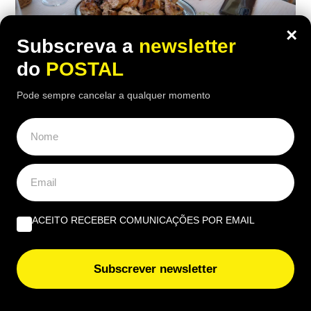
×
Subscreva a
newsletter
do
POSTAL
Pode sempre cancelar a qualquer momento
ALGARVE
,
GASTRONOMIA
“O verdadeiro sabor da Guia”: nesta
ACEITO RECEBER COMUNICAÇÕES POR EMAIL
churrasqueira algarvia da EN125 ainda
pode comer “excelente frango à Guia”
Subscrever newsletter
por 6,50€
16:40 5 Agosto, 2026
|
João Luís