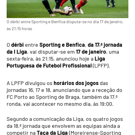
O dérbi entre Sporting e Benfica disputa-se no dia 17 de janeiro,
às 21:15 horas
O
dérbi
entre
Sporting e Benfica
,
da 17.ª jornada
da I Liga
, vai disputar-se em
17 de janeiro
, uma
sexta-feira, às 21:15, anunciou hoje a
Liga
Portuguesa de Futebol Profissional
(LPFP).
A LPFP divulgou os
horários dos jogos
das
jornadas 16, 17 e 18, anunciando que a receção do
FC Porto ao Sporting de Braga, também da 17.ª
ronda, vai acontecer no mesmo dia, às 19:00.
Segundo a comunicação da Liga, os quatro jogos
da 18.ª jornada que envolvem as equipas ainda a
competir na
Taça da Liga
(Moreirense-Sporting