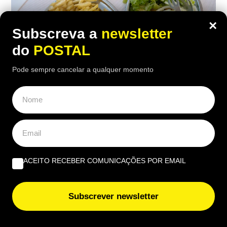
×
Subscreva a
newsletter
do
POSTAL
Pode sempre cancelar a qualquer momento
ALGARVE
,
GASTRONOMIA
“O verdadeiro sabor da Guia”: nesta
churrasqueira algarvia da EN125 ainda
pode comer “excelente frango à Guia”
por 6,50€
ACEITO RECEBER COMUNICAÇÕES POR EMAIL
16:40 5 Agosto, 2026
|
João Luís
Subscrever newsletter
Há uma paragem na Nacional 125 onde uma das
receitas mais conhecidas de frango assado do