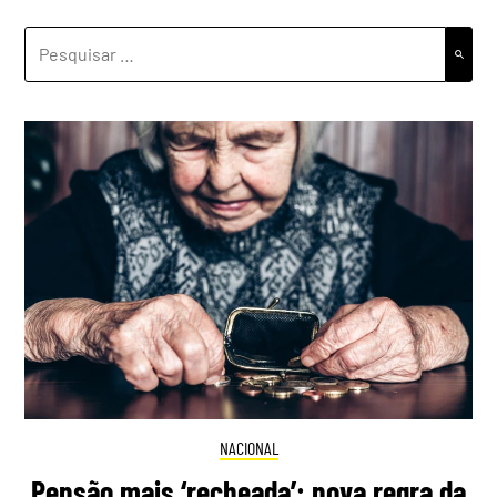
PESQUISAR
POR:
NACIONAL
Pensão mais ‘recheada’: nova regra da