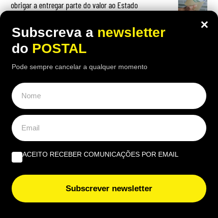
obrigar a entregar parte do valor ao Estado
×
Subscreva a
newsletter
do
POSTAL
OPINIÃO
Pode sempre cancelar a qualquer momento
Governantes no Algarve: de reino a região transnacional
| Por Virgílio Machado
O que fazer quando tudo arde? Impedir os bombeiros
voluntários de serem precários | Por Cobramor
ACEITO RECEBER COMUNICAÇÕES POR EMAIL
“A lição de piano” | Por José Garrido
Subscrever newsletter
EUROPE DIRECT ALGARVE