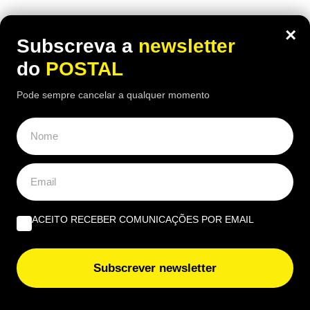
OPINIÃO
×
Subscreva a
newsletter
Profissional não profissionalizada – Uma reflexão de
do
POSTAL
agosto | Por Ana Alexandra Resende
Pode sempre cancelar a qualquer momento
Quando viver no Algarve se torna um luxo | Por João
Rúben Silva
Um olho no burro, outro no cigano | Por José Figueiredo
Santos
ACEITO RECEBER COMUNICAÇÕES POR EMAIL
EUROPE DIRECT ALGARVE
Cultura e sustentabilidade marcam terceira edição da
Subscrever newsletter
Al-Bauhaus Dream Academy