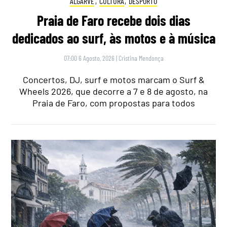
ALGARVE
,
CULTURA
,
DESPORTO
Praia de Faro recebe dois dias
dedicados ao surf, às motos e à música
07:00 6 Agosto, 2026
|
Cristina Mendonça
Concertos, DJ, surf e motos marcam o Surf &
Wheels 2026, que decorre a 7 e 8 de agosto, na
Praia de Faro, com propostas para todos