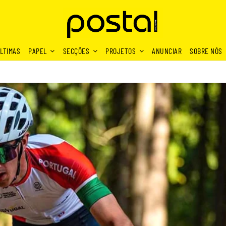
LTIMAS
PAPEL
SECÇÕES
PROJETOS
ANUNCIAR
SOBRE NÓS