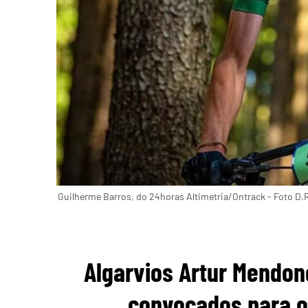
Guilherme Barros, do 24horas Altimetria/Ontrack - Foto D.
Algarvios Artur Mendon
convocados para o