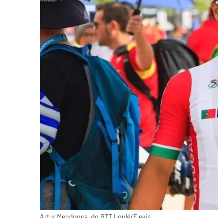
Artur Mendonça, do BTT Loulé/Elevis