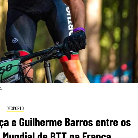
R.
DESPORTO
ça e Guilherme Barros entre os
 Mundial de BTT na França