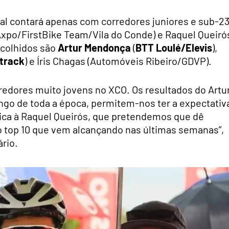
gal contará apenas com corredores juniores e sub-23
xpo/FirstBike Team/Vila do Conde) e Raquel Queiró
scolhidos são
Artur Mendonça
(
BTT Loulé/Elevis
),
track
) e Íris Chagas (Automóveis Ribeiro/GDVP).
edores muito jovens no XCO. Os resultados do Artu
ngo de toda a época, permitem-nos ter a expectativ
ica à Raquel Queirós, que pretendemos que dê
no top 10 que vem alcançando nas últimas semanas”,
ário.