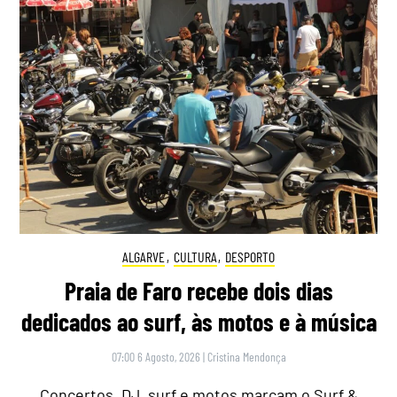
ALGARVE
,
CULTURA
,
DESPORTO
Praia de Faro recebe dois dias
dedicados ao surf, às motos e à música
07:00 6 Agosto, 2026
|
Cristina Mendonça
Concertos, DJ, surf e motos marcam o Surf &