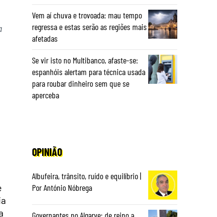
Vem aí chuva e trovoada: mau tempo
regressa e estas serão as regiões mais
a
afetadas
Se vir isto no Multibanco, afaste-se:
espanhóis alertam para técnica usada
para roubar dinheiro sem que se
aperceba
OPINIÃO
Albufeira, trânsito, ruído e equilíbrio |
e
Por António Nóbrega
ia
a
Governantes no Algarve: de reino a