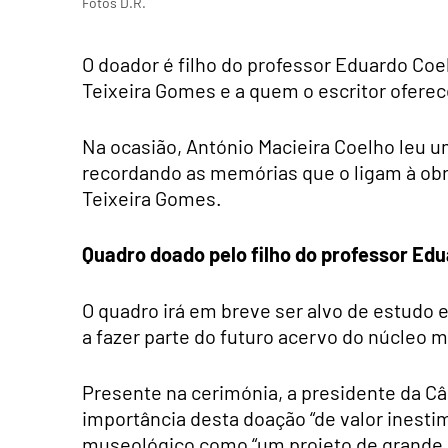
Fotos D.R.
O doador é filho do professor Eduardo Co
Teixeira Gomes e a quem o escritor ofereceu
Na ocasião, António Macieira Coelho leu um 
recordando as memórias que o ligam à obra
Teixeira Gomes.
Quadro doado pelo filho do professor Edu
O quadro irá em breve ser alvo de estudo 
a fazer parte do futuro acervo do núcleo
Presente na cerimónia, a presidente da Câ
importância desta doação “de valor inest
museológico como “um projeto de grande r