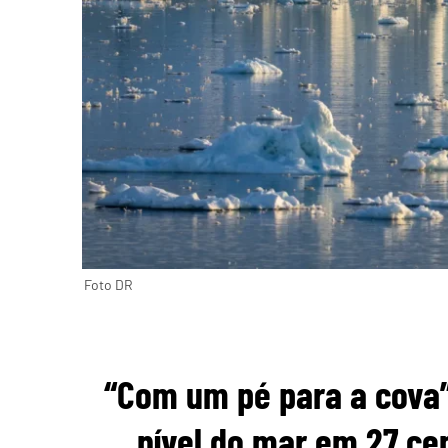
Foto DR
“Com um pé para a cova”
nível do mar em 27 cen