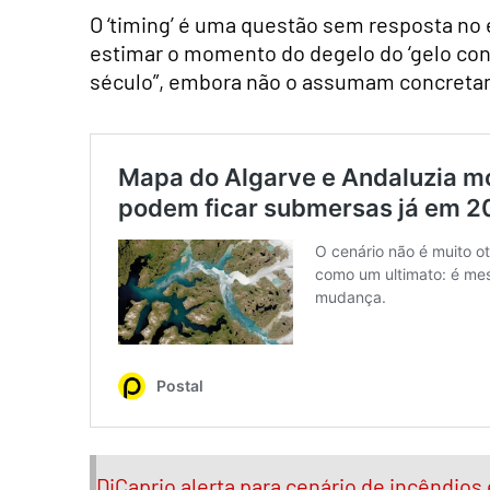
O ‘timing’ é uma questão sem resposta no
estimar o momento do degelo do ‘gelo co
século”, embora não o assumam concreta
DiCaprio alerta para cenário de incêndios 