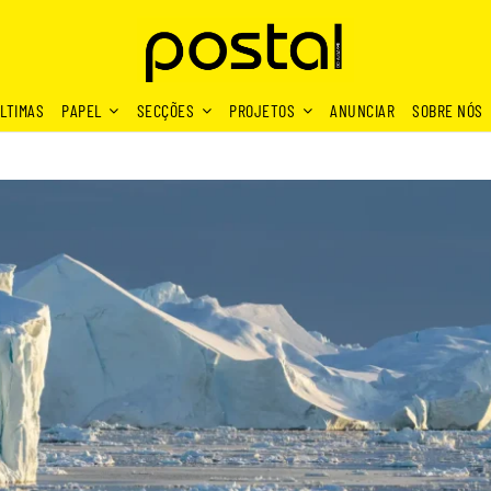
LTIMAS
PAPEL
SECÇÕES
PROJETOS
ANUNCIAR
SOBRE NÓS