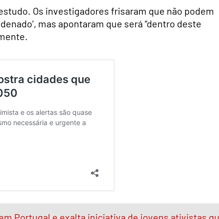
 estudo. Os investigadores frisaram que não podem
ndenado’, mas apontaram que será “dentro deste
mente.
em Portugal e exalta iniciativa de jovens ativistas q