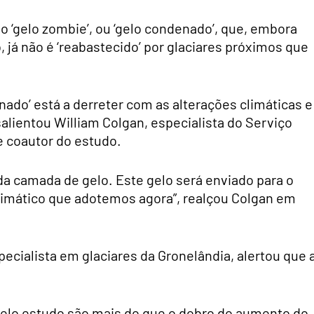
 ‘gelo zombie’, ou ‘gelo condenado’, que, embora
 já não é ‘reabastecido’ por glaciares próximos que
nado’ está a derreter com as alterações climáticas e
salientou William Colgan, especialista do Serviço
e coautor do estudo.
 da camada de gelo. Este gelo será enviado para o
imático que adotemos agora”, realçou Colgan em
pecialista em glaciares da Gronelândia, alertou que 
pelo estudo são mais do que o dobro do aumento do