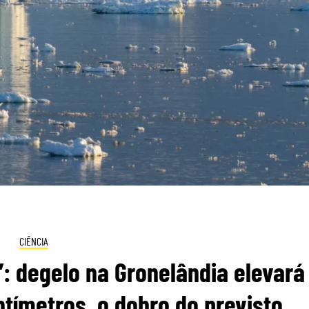
CIÊNCIA
: degelo na Gronelândia elevará
tímetros, o dobro do previsto