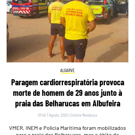
ALGARVE
Paragem cardiorrespiratória provoca
morte de homem de 29 anos junto à
praia das Belharucas em Albufeira
07:40 7 Agosto, 2026
|
Cristina Mendonça
VMER, INEM e Polícia Marítima foram mobilizados
para a praia das Belharucas, mas o óbito do