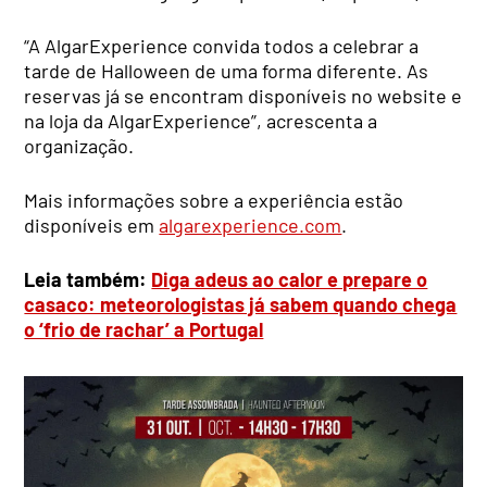
“A AlgarExperience convida todos a celebrar a
tarde de Halloween de uma forma diferente. As
reservas já se encontram disponíveis no website e
na loja da AlgarExperience”, acrescenta a
organização.
Mais informações sobre a experiência estão
disponíveis em
algarexperience.com
.
Leia também:
Diga adeus ao calor e prepare o
casaco: meteorologistas já sabem quando chega
o ‘frio de rachar’ a Portugal