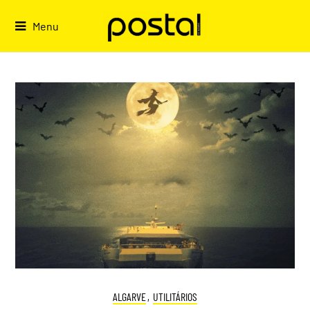
Skip
to
Menu
content
ALGARVE
,
UTILITÁRIOS