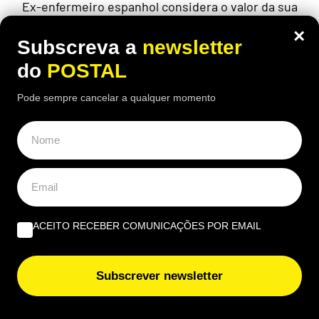
Ex-enfermeiro espanhol considera o valor da sua
pensão injusto, por lhe terem sido tirados 50 anos
×
para "toda a vida", após reformar-se seis meses
Subscreva a
newsletter
antes da idade legal
do
POSTAL
Pode sempre cancelar a qualquer momento
ACEITO RECEBER COMUNICAÇÕES POR EMAIL
Subscrever newsletter
ECONOMIA
,
EUROPA