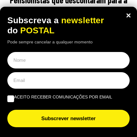
Segurança Social antes desta data
×
Subscreva a
newsletter
podem ter um aumento no valor da
do
POSTAL
reforma
Pode sempre cancelar a qualquer momento
18:30 5 Agosto, 2026
|
Rubén Gonçalves
Quem estava inscrito na Segurança Social até esta
data pode beneficiar de um regime especial no
cálculo da pensão
ACEITO RECEBER COMUNICAÇÕES POR EMAIL
ÚLTIMAS NOTÍCIAS
Subscrever newsletter
“É o local perfeito”: britânicos consideram este lugar
em Portugal um dos melhores destinos para
reformados