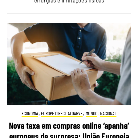
cirurgias e limitações físicas
ECONOMIA
,
EUROPE DIRECT ALGARVE
,
MUNDO
,
NACIONAL
Nova taxa em compras online ‘apanha’
europeus de surpresa: União Europeia