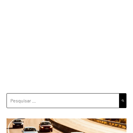
PESQUISAR
POR: